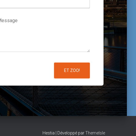
l
*
ET ZOO!
Hestia | Développé par
ThemeIsle